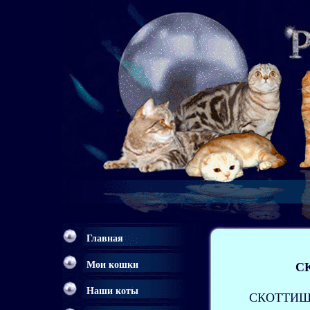
Главная
Мои кошки
С
Наши коты
СКОТТИШ