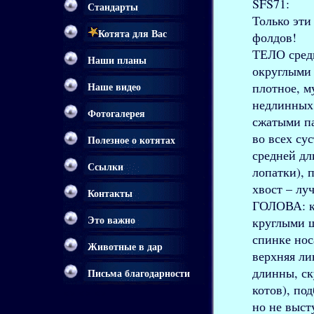
SFS71:
Стандарты
Только эти
Котята для Вас
фолдов!
ТЕЛО сред
Наши планы
округлыми 
плотное, м
Наше видео
недлинных,
Фотогалерея
сжатыми па
во всех су
Полезное о котятах
средней дл
Ссылки
лопатки), 
хвост – лу
Контакты
ГОЛОВА: кр
круглыми щ
Это важно
спинке нос
Животные в дар
верхняя ли
длинны, ск
Письма благодарности
котов), по
<> <> <>
но не выс