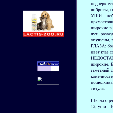
подчеркну
вибрисы, г
УШИ – небо
прямостоящ
широкие в 
чуть разве
опущены, 
<
ГЛАЗА: бол
цвет глаз 
НЕДОСТАТК
широкие, Б
заметный с
конечносте
пощелкиван
титула.
Шкала оцено
15, уши - 1