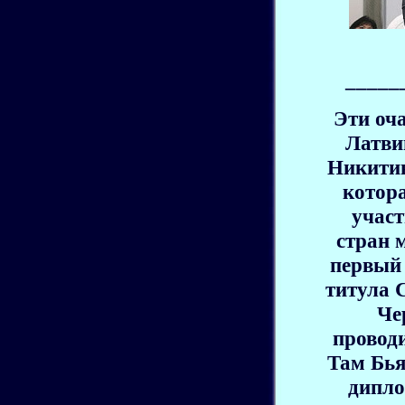
_____
Эти оч
Латви
Никитин
котора
участ
стран 
первый 
титула 
Че
провод
Там Бья
дипло