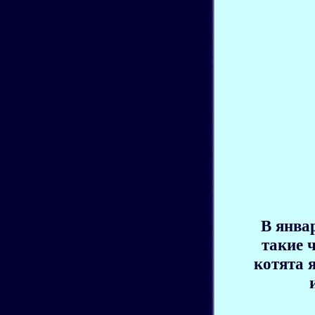
В янва
такие 
котята 