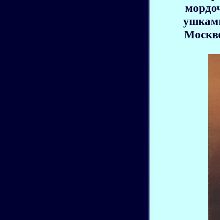
мордо
ушками
Москве