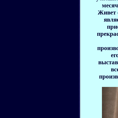
месяч
Живет о
явля
при
прекра
произв
ег
выстав
вс
произв