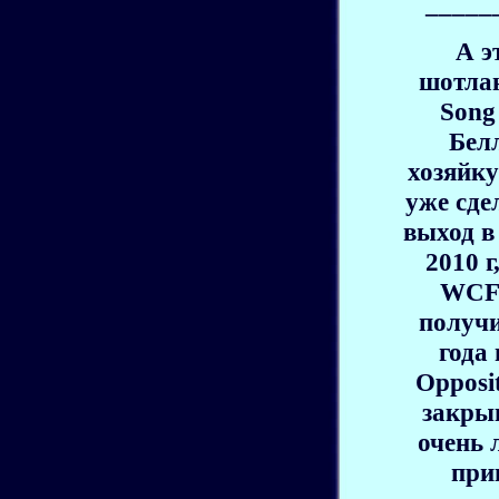
_____
А э
шотлан
Song
Белл
хозяйку
уже сде
выход в 
2010 
WCF 
получи
года
Opposi
закрыв
очень 
при