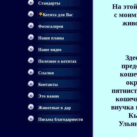
Стандарты
На этой
с моим
Котята для Вас
жив
Фотогалерея
Наши планы
Наше видео
Зде
Полезное о котятах
пред
коше
Ссылки
окр
Контакты
пятнист
Это важно
кошечк
внучка 
Животные в дар
Кь
Письма благодарности
Ульян
<> <> <>