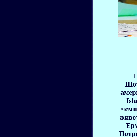
_____
Шот
амер
Isl
чемп
живот
Ерм
Потр