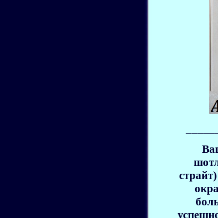
_____
Ва
шотл
страйт
окра
бол
успешно