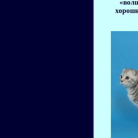
«волш
хороши