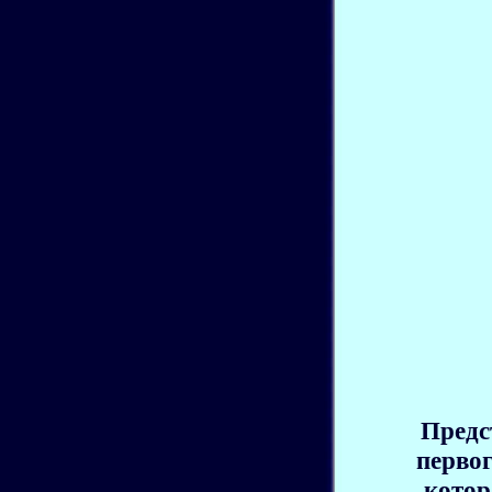
Предс
первог
котор