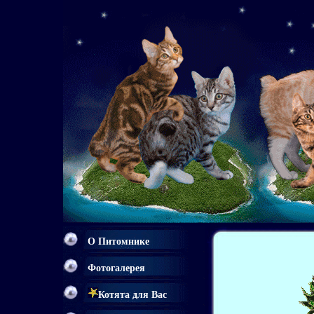
О Питомнике
Фотогалерея
Котята для Вас