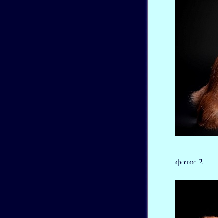
фото: 2