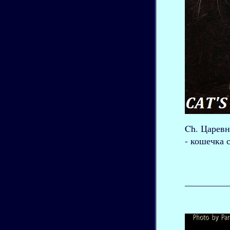
Ch. Царевна
- кошечка 
_________