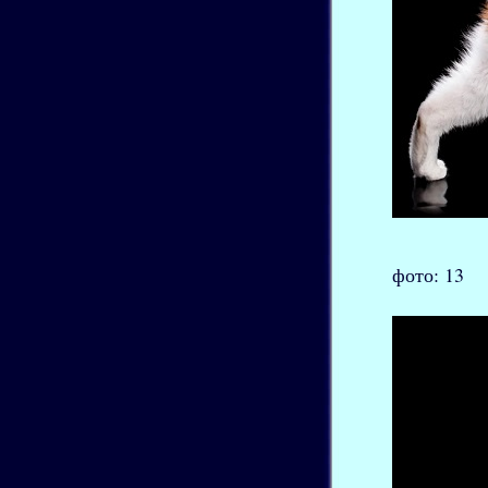
фото: 13