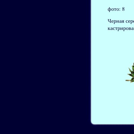
фото: 8
Черная сер
кастрирова