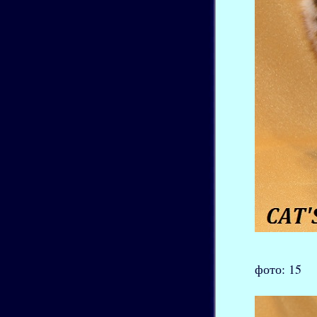
фото: 15