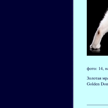
фото: 14, н
Золотая мр
Golden Dom 
_________