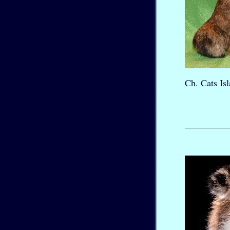
Ch. Cats I
_________