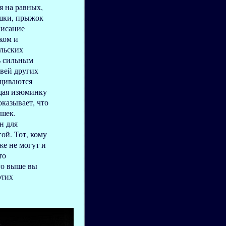
я на равных,
ошки, прыжок
писание
иком и
льских
ь сильным
вей других
ещиваются
ющая изюминку
оказывает, что
шек.
н для
ой. Тот, кому
же не могут и
то
го выше вы
этих