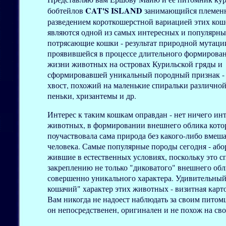
CAT'S ISLAND
бобтейлов
занимающийся племен
разведением короткошерстной вариацией этих кош
являются одной из самых интересных и популярны
потрясающие кошки - результат природной мутаци
проявившейся в процессе длительного формирован
жизни животных на островах Курильской гряды и
сформировавшей уникальный породный признак -
хвост, похожий на маленькие спиральки различно
пеньки, хризантемы и др.
Интерес к таким кошкам оправдан - нет ничего ин
животных, в формировании внешнего облика кот
поучаствовала сама природа без какого-либо вмеша
человека. Самые популярные породы сегодня - аб
жившие в естественных условиях, поскольку это с
закреплению не только "диковатого" внешнего обл
совершенно уникального характера. Удивительный
кошачий" характер этих животных - визитная карт
Вам никогда не надоест наблюдать за своим питом
он непосредственен, оригинален и не похож на сво