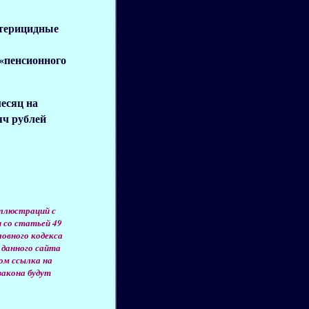
ктерицидные
«пенсионного
есяц на
яч рублей
иллюстраций с
и со статьей 49
овного кодекса
 данного сайта
ом ссылка на
закона будут