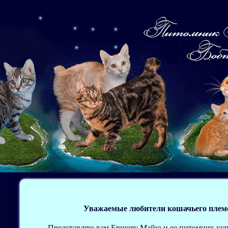
/*
Уважаемые любители кошачьего плем
Представляю вам Ершову Майю и ее питомник ку