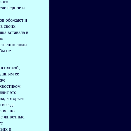
кого
еле верное и
ов обожают и
ла своих
ка вставала в
ло
ственно люди
абы не
 психикой,
душным ее
кже
 хвостиком
ядит это
ны, которым
 всегда
тве, но
гие животные.
ут
чьих и