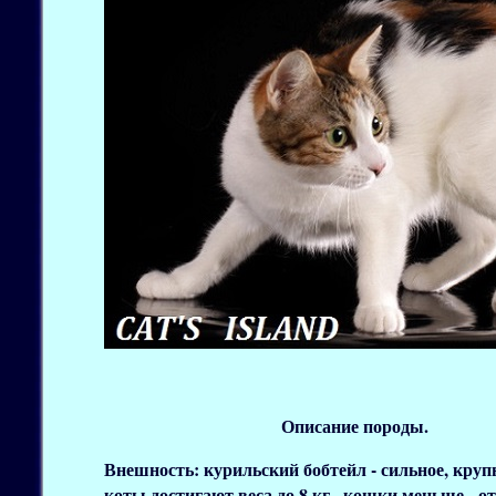
Описание породы.
Внешность:
курильский бобтейл - сильное, круп
коты достигают веса до 8 кг., кошки меньше - от 