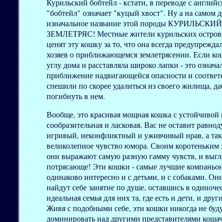
Курильский бобтейл - кстати, в переводе с английс
"бобтейл" означает "куцый хвост". Ну а на самом д
изначальное название этой породы КУРИЛЬСКИЙ
ЗЕМЛЕТРЯС! Местные жители курильских остров
ценят эту кошку за то, что она всегда предупрежда
хозяев о приближающемся землетрясении. Если кош
углу дома и расставляла широко лапки - это означа
приближение надвигающейся опасности и соответ
спешили по скорее удалиться из своего жилища, д
погибнуть в нем.
Вообще, это красивая мощная кошка с устойчивой
сообразительная и ласковая. Вас не оставит равно
игривый, неконфликтный и уживчивый нрав, а та
великолепное чувство юмора. Своим коротеньким
они выражают самую разную гамму чувств, и выгл
потрясающе! Эти кошки - самые лучшие компаньо
одинаково интересно и с детьми, и с собаками. Они
найдут себе занятие по душе, оставшись в одиночес
идеальная семья для них та, где есть и дети, и дру
Живя с подобными себе, эти кошки никогда не буд
доминировать над другими представителями коша