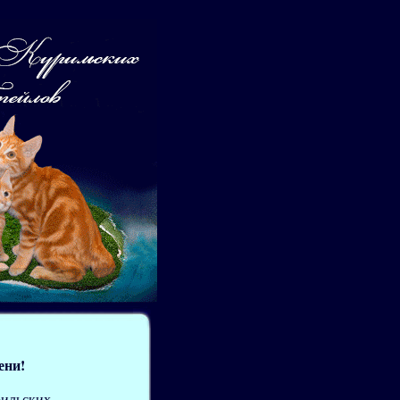
ени!
рильских