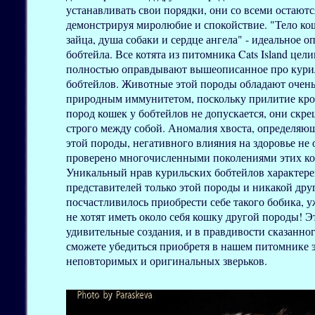
устанавливать свои порядки, они со всеми остаютс
демонстрируя миролюбие и спокойствие. "Тело к
зайца, душа собаки и сердце ангела" - идеальное о
бобтейла. Все котята из питомника Cats Island цел
полностью оправдывают вышеописанное про кури
бобтейлов. Животные этой породы обладают очен
природным иммунитетом, поскольку прилитие кро
пород кошек у бобтейлов не допускается, они скр
строго между собой. Аномалия хвоста, определя
этой породы, негативного влияния на здоровье не 
проверено многочисленными поколениями этих ко
Уникальный нрав курильских бобтейлов характере
представителей только этой породы и никакой друг
посчастливилось приобрести себе такого бобика, у
не хотят иметь около себя кошку другой породы! Э
удивительные создания, и в правдивости сказанно
сможете убедиться приобретя в нашем питомнике 
неповторимых и оригинальных зверьков.