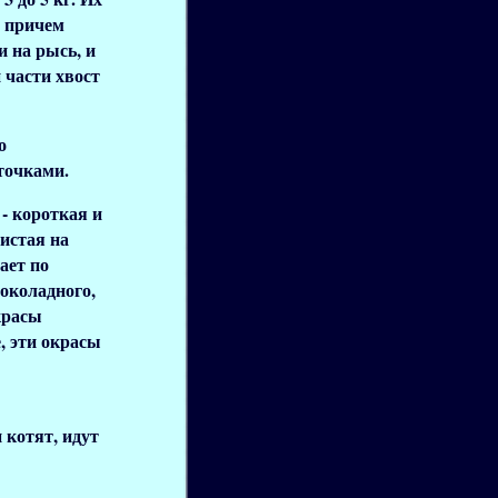
, причем
и на рысь, и
 части хвост
о
точками.
- короткая и
истая на
ает по
околадного,
красы
, эти окрасы
 котят, идут