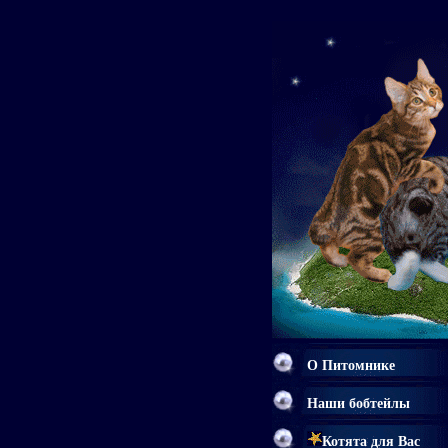
О Питомнике
Наши бобтейлы
Котята для Вас