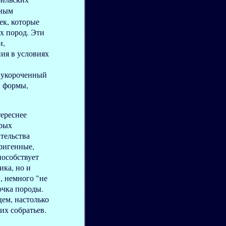
ным
ек, которые
х пород. Эти
и,
ия в условиях
 укороченный
й формы,
тереснее
орых
тельства
оригенные,
пособствует
ика, но и
, немного "не
очка породы.
цем, настолько
их собратьев.