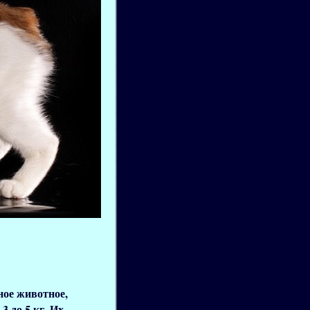
ное животное,
3 до 5 кг. Их