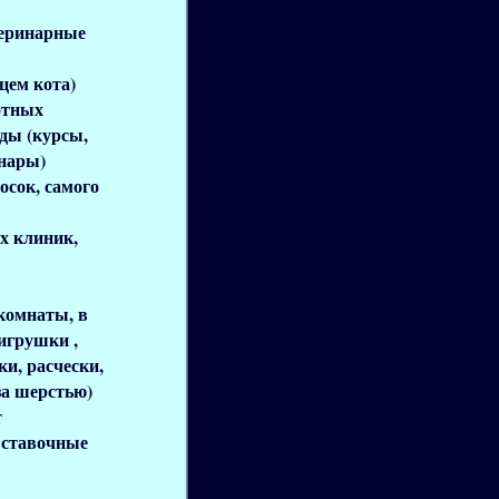
теринарные
цем кота)
отных
ды (курсы,
нары)
осок, самого
х клиник,
комнаты, в
 игрушки ,
и, расчески,
за шерстью)
т
ыставочные